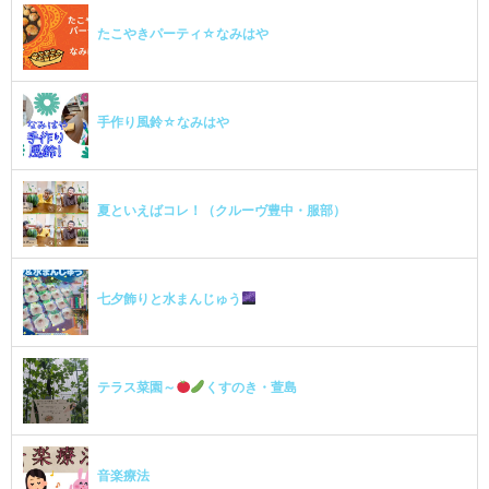
たこやきパーティ☆なみはや
手作り風鈴☆なみはや
夏といえばコレ！（クルーヴ豊中・服部）
七夕飾りと水まんじゅう
テラス菜園～
くすのき・萱島
音楽療法