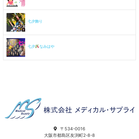
七夕飾り
七夕
なみはや
〒534-0016
大阪市都島区友渕町2-8-8