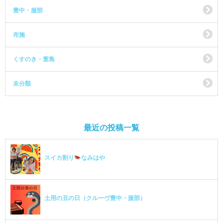
豊中・服部
布施
くすのき・萱島
未分類
最近の投稿一覧
スイカ割り
なみはや
土用の丑の日（クルーヴ豊中・服部）