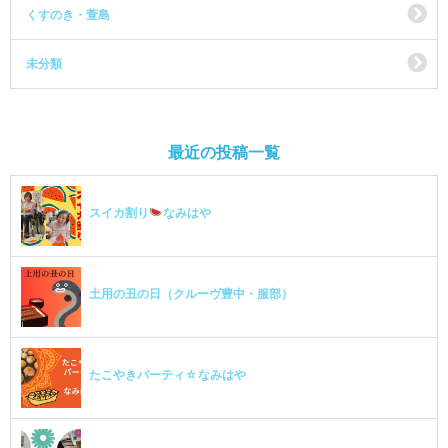
くすのき・萱島
未分類
最近の投稿一覧
スイカ割り
なみはや
土用の丑の日（クルーヴ豊中・服部）
たこやきパーティ☆なみはや