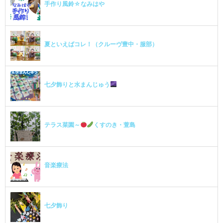
手作り風鈴☆なみはや
夏といえばコレ！（クルーヴ豊中・服部）
七夕飾りと水まんじゅう
テラス菜園～
くすのき・萱島
音楽療法
七夕飾り