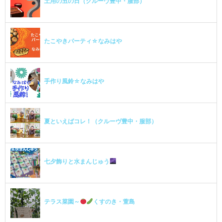
土用の丑の日（クルーヴ豊中・服部）
たこやきパーティ☆なみはや
手作り風鈴☆なみはや
夏といえばコレ！（クルーヴ豊中・服部）
七夕飾りと水まんじゅう
テラス菜園～
くすのき・萱島