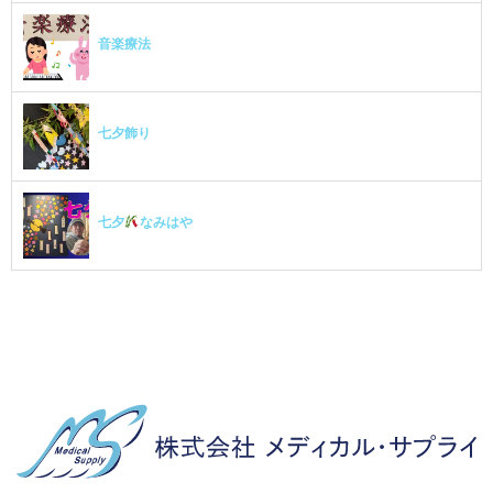
音楽療法
七夕飾り
七夕
なみはや