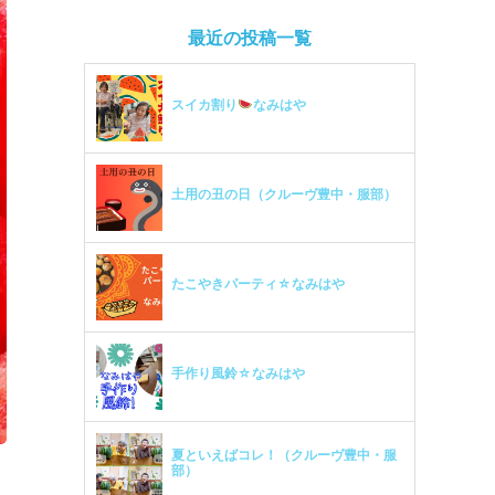
最近の投稿一覧
スイカ割り
なみはや
土用の丑の日（クルーヴ豊中・服部）
たこやきパーティ☆なみはや
手作り風鈴☆なみはや
夏といえばコレ！（クルーヴ豊中・服
部）