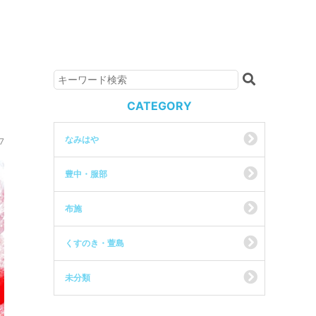
CATEGORY
なみはや
7
豊中・服部
布施
くすのき・萱島
未分類