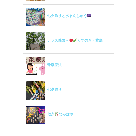
七夕飾りと水まんじゅう
テラス菜園～
くすのき・萱島
音楽療法
七夕飾り
七夕
なみはや