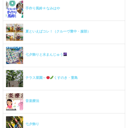
手作り風鈴☆なみはや
夏といえばコレ！（クルーヴ豊中・服部）
七夕飾りと水まんじゅう
テラス菜園～
くすのき・萱島
音楽療法
七夕飾り