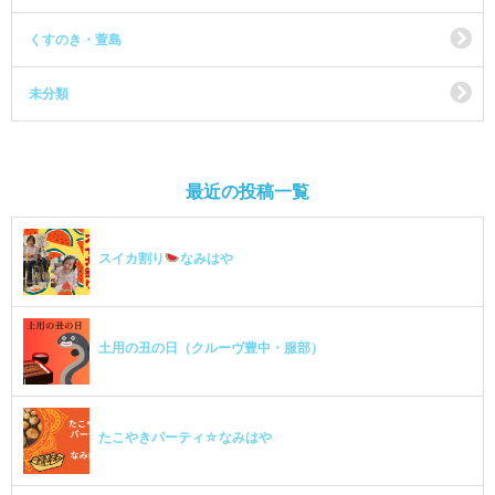
くすのき・萱島
未分類
最近の投稿一覧
スイカ割り
なみはや
土用の丑の日（クルーヴ豊中・服部）
たこやきパーティ☆なみはや