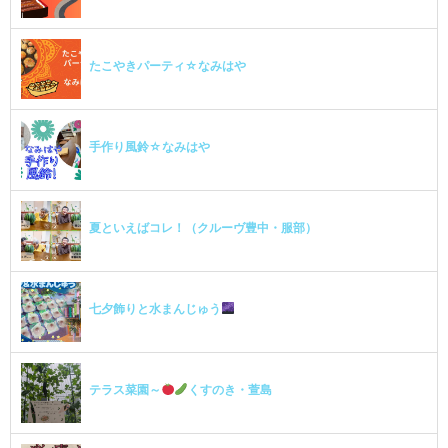
たこやきパーティ☆なみはや
手作り風鈴☆なみはや
夏といえばコレ！（クルーヴ豊中・服部）
七夕飾りと水まんじゅう
テラス菜園～
くすのき・萱島