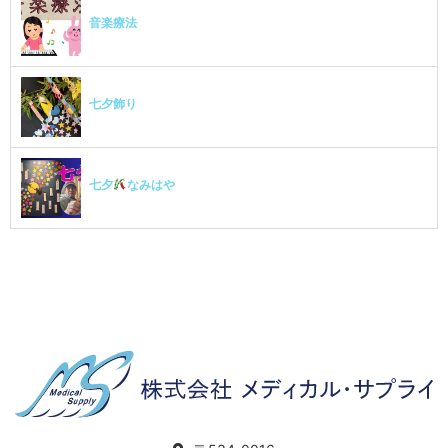
音楽療法
七夕飾り
七夕
なみはや