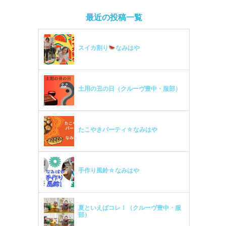
最近の投稿一覧
スイカ割り
なみはや
土用の丑の日（クルーヴ豊中・服部）
たこやきパーティ☆なみはや
手作り風鈴☆なみはや
夏といえばコレ！（クルーヴ豊中・服
部）