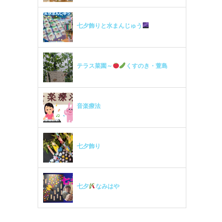
七夕飾りと水まんじゅう
テラス菜園～
くすのき・萱島
音楽療法
七夕飾り
七夕
なみはや