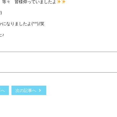
」等々 皆様仰っていましたよ
)
なりましたよ(^^)/笑
た♪
事へ
次の記事へ