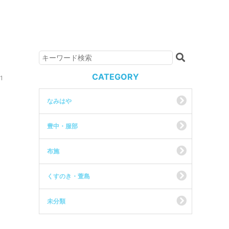
CATEGORY
1
なみはや
豊中・服部
布施
くすのき・萱島
未分類