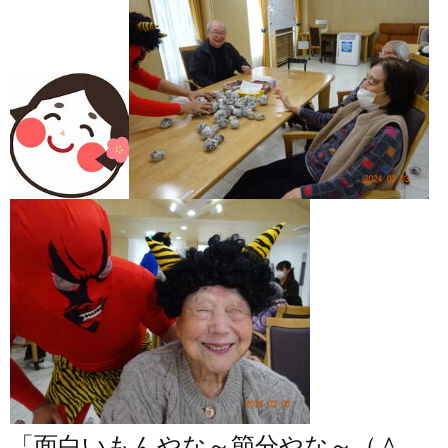
「面白いもんやな～節分やな～（
＾。