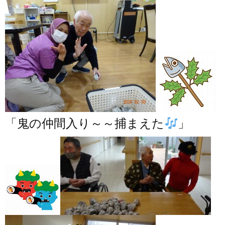
「鬼の仲間入り～～捕まえた
」