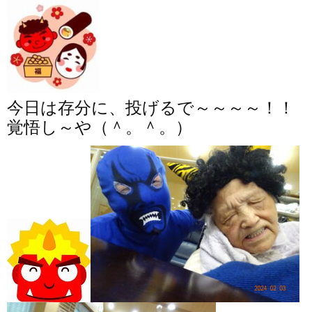
今日は存分に、投げるで～～～～！！
覚悟し～や（＾。＾。）