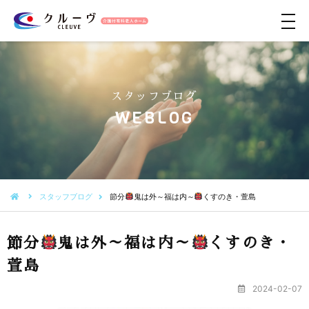
メ
ニ
ュ
ー
スタッフブログ
WEBLOG
スタッフブログ
節分
鬼は外～福は内～
くすのき・萱島
節分
鬼は外～福は内～
くすのき・
萱島
2024-02-07